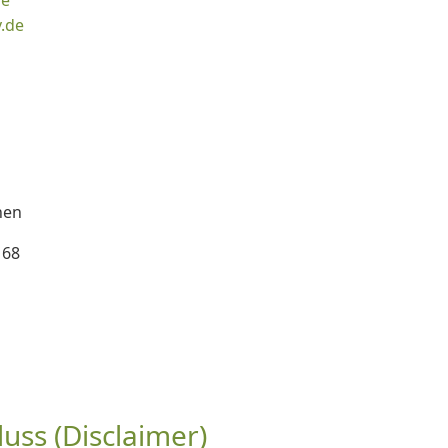
de
.de
hen
 68
uss (Disclaimer)