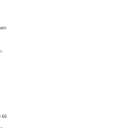
hen
m
9 66