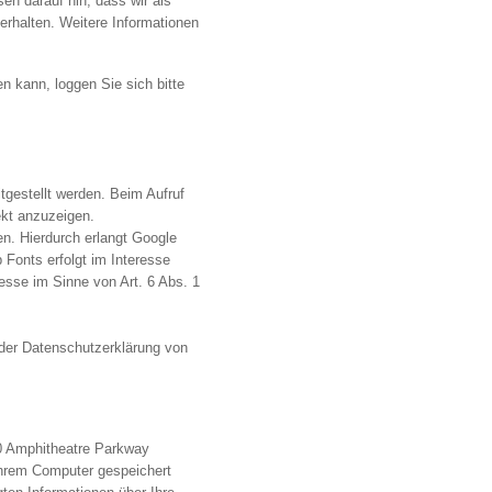
n darauf hin, dass wir als
erhalten. Weitere Informationen
 kann, loggen Sie sich bitte
tgestellt werden. Beim Aufruf
ekt anzuzeigen.
. Hierdurch erlangt Google
Fonts erfolgt im Interesse
resse im Sinne von Art. 6 Abs. 1
der Datenschutzerklärung von
00 Amphitheatre Parkway
Ihrem Computer gespeichert