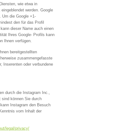
iensten, wie etwa in
t eingeblendet werden. Google
n. Um die Google +1-
indest den für das Profil
n kann dieser Name auch einen
tät Ihres Google- Profils kann
on Ihnen verfügen.
nen bereitgestellten
icherweise zusammengefasste
er, Inserenten oder verbundene
n durch die Instagram Inc.,
t sind können Sie durch
ch kann Instagram den Besuch
Kenntnis vom Inhalt der
ut/legal/privacy/