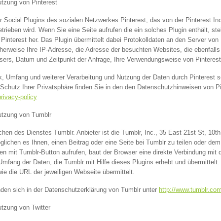
utzung von Pinterest
 Social Plugins des sozialen Netzwerkes Pinterest, das von der Pinterest Inc.
rieben wird. Wenn Sie eine Seite aufrufen die ein solches Plugin enthält, stel
interest her. Das Plugin übermittelt dabei Protokolldaten an den Server von 
herweise Ihre IP-Adresse, die Adresse der besuchten Websites, die ebenfalls
sers, Datum und Zeitpunkt der Anfrage, Ihre Verwendungsweise von Pinteres
, Umfang und weiterer Verarbeitung und Nutzung der Daten durch Pinterest s
chutz Ihrer Privatsphäre finden Sie in den den Datenschutzhinweisen von Pi
privacy-policy
Nutzung von Tumblr
hen des Dienstes Tumblr. Anbieter ist die Tumblr, Inc., 35 East 21st St, 10t
ichen es Ihnen, einen Beitrag oder eine Seite bei Tumblr zu teilen oder dem 
n mit Tumblr-Button aufrufen, baut der Browser eine direkte Verbindung mit 
Umfang der Daten, die Tumblr mit Hilfe dieses Plugins erhebt und übermittel
ie die URL der jeweiligen Webseite übermittelt.
inden sich in der Datenschutzerklärung von Tumblr unter
http://www.tumblr.com
utzung von Twitter