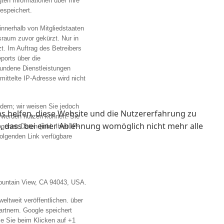
ten Informationen über Ihre
espeichert.
innerhalb von Mitgliedstaaten
raum zuvor gekürzt. Nur in
t. Im Auftrag des Betreibers
ports über die
bundene Dienstleistungen
ittelte IP-Adresse wird nicht
dern; wir weisen Sie jedoch
ns helfen, diese Website und die Nutzererfahrung zu
h werden nutzen können. Sie
e, dass bei einer Ablehnung womöglich nicht mehr alle
enen Daten (inkl. Ihrer IP-
olgenden Link verfügbare
Mountain View, CA 94043, USA.
eltweit veröffentlichen. über
artnern. Google speichert
ie Sie beim Klicken auf +1