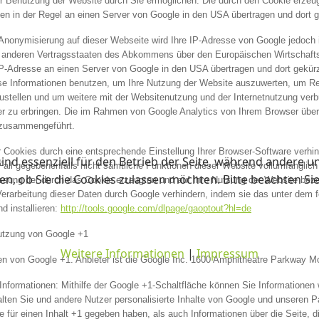
r Benutzung der Website durch Sie ermöglichen. Die durch den Cookie erzeug
n in der Regel an einen Server von Google in den USA übertragen und dort g
P-Anonymisierung auf dieser Webseite wird Ihre IP-Adresse von Google jedoch 
n anderen Vertragsstaaten des Abkommens über den Europäischen Wirtschafts
IP-Adresse an einen Server von Google in den USA übertragen und dort gekürz
se Informationen benutzen, um Ihre Nutzung der Website auszuwerten, um Re
stellen und um weitere mit der Websitenutzung und der Internetnutzung ver
 zu erbringen. Die im Rahmen von Google Analytics von Ihrem Browser überm
 zusammengeführt.
 Cookies durch eine entsprechende Einstellung Ihrer Browser-Software verhin
ind essenziell für den Betrieb der Seite, während andere u
 Fall gegebenenfalls nicht sämtliche Funktionen dieser Website vollumfänglic
en, ob Sie die Cookies zulassen möchten. Bitte beachten Si
ssung der durch das Cookie erzeugten und auf Ihre Nutzung der Website bezog
erarbeitung dieser Daten durch Google verhindern, indem sie das unter dem f
d installieren:
http://tools.google.com/dlpage/gaoptout?hl=de
Nutzung von Google +1
Weitere Informationen
|
Impressum
en von Google +1. Anbieter ist die Google Inc. 1600 Amphitheatre Parkway 
nformationen: Mithilfe der Google +1-Schaltfläche können Sie Informationen w
alten Sie und andere Nutzer personalisierte Inhalte von Google und unseren P
e für einen Inhalt +1 gegeben haben, als auch Informationen über die Seite, d