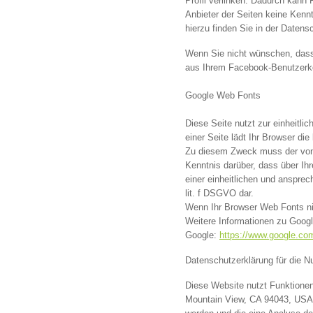
Profil verlinken. Dadurch kann
Anbieter der Seiten keine Kenn
hierzu finden Sie in der Daten
Wenn Sie nicht wünschen, dass
aus Ihrem Facebook-Benutzerk
Google Web Fonts
Diese Seite nutzt zur einheitli
einer Seite lädt Ihr Browser di
Zu diesem Zweck muss der von 
Kenntnis darüber, dass über Ih
einer einheitlichen und ansprec
lit. f DSGVO dar.
Wenn Ihr Browser Web Fonts nic
Weitere Informationen zu Goog
Google:
https://www.google.com
Datenschutzerklärung für die N
Diese Website nutzt Funktionen
Mountain View, CA 94043, USA.