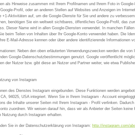
en als Hinweise zusammen mit Ihrem Profilnamen und Ihrem Foto in Google-D
Google-Profil, oder an anderen Stellen auf Websites und Anzeigen im Interne
re +1-Aktivitäten auf, um die Google-Dienste für Sie und andere zu verbesser
n, benötigen Sie ein weltweit sichtbares, öffentliches Google-Profil, das zum
s. Dieser Name wird in allen Google-Diensten verwendet. In manchen Fälle
e beim Teilen von Inhalten über Ihr Google-Konto verwendet haben. Die Identi
Ihre E-Mail-Adresse kennen oder über andere identifizierende Informationen v
rmationen: Neben den oben erläuterten Verwendungszwecken werden die von Ih
nden Google-Datenschutzbestimmungen genutzt. Google veröffentlicht mögl
äten der Nutzer bzw. gibt diese an Nutzer und Partner weiter, wie etwa Publish
utzung von Instagram
onen des Dienstes Instagram eingebunden. Diese Funktionen werden angebote
CA, 94025, USA integriert. Wenn Sie in Ihrem Instagram - Account eingelogg
ons die Inhalte unserer Seiten mit Ihrem Instagram - Profil verlinken. Dadur
nto zuordnen. Wir weisen darauf hin, dass wir als Anbieter der Seiten keine 
en Nutzung durch Instagram erhalten.
inden Sie in der Datenschutzerklärung von Instagram:
http://instagram.com/abo