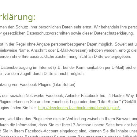
rklärung:
hmen den Schutz Ihrer persönlichen Daten sehr ernst. Wir behandeln Ihre pe
er gesetzlichen Datenschutzvorschriften sowie dieser Datenschutzerklärung.
ist in der Regel ohne Angabe personenbezogener Daten möglich. Soweit auf u
elsweise Name, Anschrift oder E-Mail-Adressen) erhoben werden, erfolgt dies
 werden ohne Ihre ausdrückliche Zustimmung nicht an Dritte weitergegeben.
e Datenübertragung im Internet (z.B. bei der Kommunikation per E-Mail) Siche
n vor dem Zugriff durch Dritte ist nicht möglich.
utzung von Facebook-Plugins (Like-Button)
s des sozialen Netzwerks Facebook, Anbieter Facebook Inc., 1 Hacker Way, M
Plugins erkennen Sie an dem Facebook-Logo oder dem "Like-Button" ("Gefällt m
ugins finden Sie hier:
http://developers.facebook.com/docs/plugins/
.
en, wird über das Plugin eine direkte Verbindung zwischen Ihrem Browser u
adurch die Information, dass Sie mit Ihrer IP-Adresse unsere Seite besucht 
d Sie in Ihrem Facebook-Account eingeloggt sind, können Sie die Inhalte uns