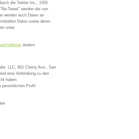
rch die Twitter Inc., 1355
 "Re-Tweet" werden die von
ei werden auch Daten an
rmittelten Daten sowie deren
ter unter
ount/settings
ändern.
ube, LLC, 901 Cherry Ave., San
ird eine Verbindung zu den
cht haben.
 persönlichen Profil
ter