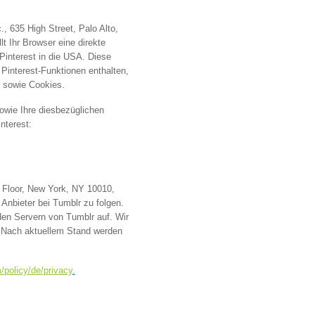
, 635 High Street, Palo Alto,
lt Ihr Browser eine direkte
Pinterest in die USA. Diese
 Pinterest-Funktionen enthalten,
t sowie Cookies.
owie Ihre diesbezüglichen
nterest:
h Floor, New York, NY 10010,
Anbieter bei Tumblr zu folgen.
den Servern von Tumblr auf. Wir
t. Nach aktuellem Stand werden
/policy/de/privacy
.