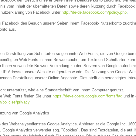
 Facebook den Besuch unserer Seiten Ihrem Benutzerkonto zuordnen. Wir weise
tnis vom Inhalt der übermittelten Daten sowie deren Nutzung durch Facebook 
schutzerklärung von Facebook unter
http://de-de.facebook.com/policy.php
.
 Facebook den Besuch unserer Seiten Ihrem Facebook- Nutzerkonto zuordnen
onto aus.
chen Darstellung von Schriftarten so genannte Web Fonts, die von Google berei
e benötigten Web Fonts in ihren Browsercache, um Texte und Schriftarten korr
Ihnen verwendete Browser Verbindung zu den Servern von Google aufnehmen
re IP-Adresse unsere Website aufgerufen wurde. Die Nutzung von Google Web 
henden Darstellung unserer Online-Angebote. Dies stellt ein berechtigtes Inte
ht unterstützt, wird eine Standardschrift von Ihrem Computer genutzt.
le Web Fonts finden Sie unter
https://developers.google.com/fonts/faq
und in 
/policies/privacy
utzung von Google Analytics
 des Webanalysedienstes Google Analytics. Anbieter ist die Google Inc. 16
 Google Analytics verwendet sog. "Cookies". Das sind Textdateien, die auf 