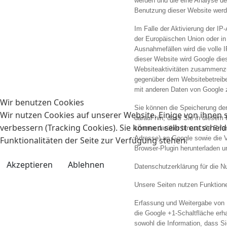
werden und die eine Analyse de
Benutzung dieser Website werde
Im Falle der Aktivierung der I
der Europäischen Union oder i
Ausnahmefällen wird die volle 
dieser Website wird Google die
Websiteaktivitäten zusammenzu
gegenüber dem Websitebetreiber
mit anderen Daten von Google
Wir benutzen Cookies
Sie können die Speicherung der
Wir nutzen Cookies auf unserer Website. Einige von ihnen s
darauf hin, dass Sie in diesem
verbessern (Tracking Cookies). Sie können selbst entscheid
können darüber hinaus die Erfa
Adresse) an Google sowie die V
Funktionalitäten der Seite zur Verfügung stehen.
Browser-Plugin herunterladen un
Akzeptieren
Ablehnen
Datenschutzerklärung für die 
Unsere Seiten nutzen Funktion
Erfassung und Weitergabe von I
die Google +1-Schaltfläche erh
sowohl die Information, dass Si